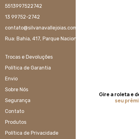
5513997522742
13 99752-2742
contato@silvanavallejoias.com.br
Rua: Bahia, 417, Parque Nacional - Juquiá - São Paulo
Trocas e Devoluções
Política de Garantia
Envio
Sobre Nós
Gire a roleta e 
seu prêm
Segurança
Contato
Produtos
Política de Privacidade