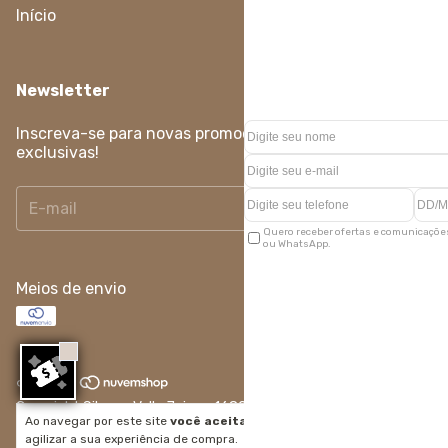
Início
Newsletter
Inscreva-se para novas promoções e ofertas
exclusivas!
Quero receber ofertas e comunicações
ou WhatsApp.
Meios de envio
Copyright Silvana Valle Joias - 16807365000162 - 2026. Todos
Ao navegar por este site
você aceita o uso de cookies
para
os direitos reservados.
agilizar a sua experiência de compra.
Entendi