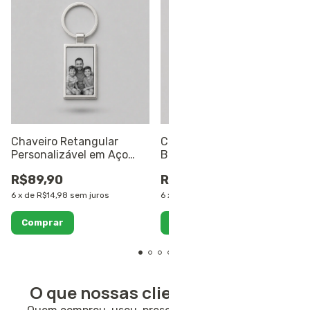
Chaveiro Retangular
Colar Personalizável
Personalizável em Aço
Banhado a Ouro 18K
Inoxidável Frente e Verso
R$89,90
R$139,00
6
x
de
R$14,98
sem juros
6
x
de
R$23,17
sem juros
O que nossas clientes dizem 💛