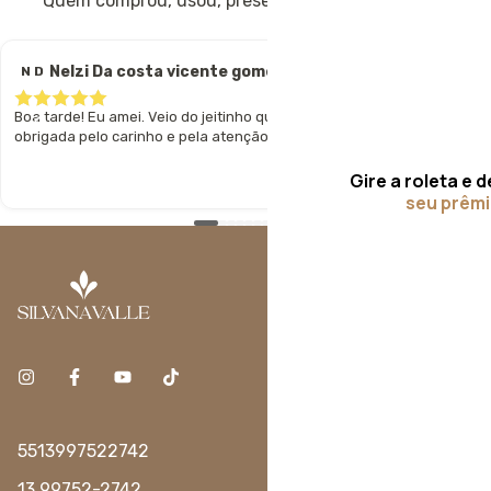
Quem comprou, usou, presenteou e compartilhou
Nelzi Da costa vicente gomes
N D
Boa tarde! Eu amei. Veio do jeitinho que eu esperava mesmo. Muito
obrigada pelo carinho e pela atenção!
Gire a roleta e 
seu prêm
5513997522742
13 99752-2742