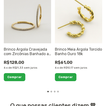
Brinco Argola Cravejada
Brinco Meia Argola Torcido
com Zircônias Banhado a
Banho Ouro 18k
Ouro 18K
R$128,00
R$61,00
6
x
de
R$21,33
sem juros
6
x
de
R$10,17
sem juros
O que nossas clientes dizem 💛