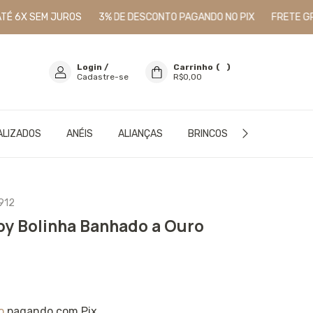
X SEM JUROS
3% DE DESCONTO PAGANDO NO PIX
FRETE GRÁTIS 
Login
/
Carrinho
(
0
)
Cadastre-se
R$0,00
ALIZADOS
ANÉIS
ALIANÇAS
BRINCOS
PULSEIRAS
912
by Bolinha Banhado a Ouro
o
pagando com Pix