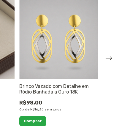
Brinco Vazado com Detalhe em
Brinco Argol
Ródio Banhada a Ouro 18K
a Ouro 18K
R$98,00
R$87,00
6
x
de
R$16,33
sem juros
6
x
de
R$14,50
se
Comprar