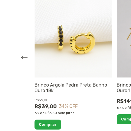
ota Verde
Brinco Argola Pedra Preta Banho
Brinco
Ouro 18k
Ouro 
R$59,00
R$14
R$39,00
34
% OFF
6
x
de
R
6
x
de
R$6,50
sem juros