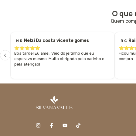
O que 
Quem compr
Nelzi Da costa vicente gomes
Ra
N D
R C
Boa tarde! Eu amei. Veio do jeitinho que eu
Ficou mu
esperava mesmo. Muito obrigada pelo carinho e
compra
pela atenção!