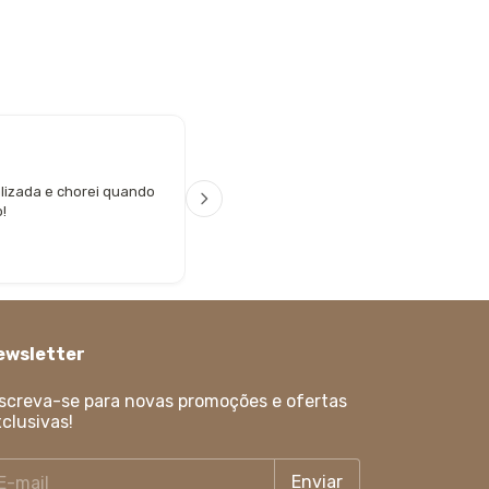
Rosemary Paiva
R P
lizada e chorei quando
Boa tarde. Acabou de chegar. Deus a
!
Depois vou pedir mais.amo os produto
qualidade.
ewsletter
screva-se para novas promoções e ofertas
clusivas!