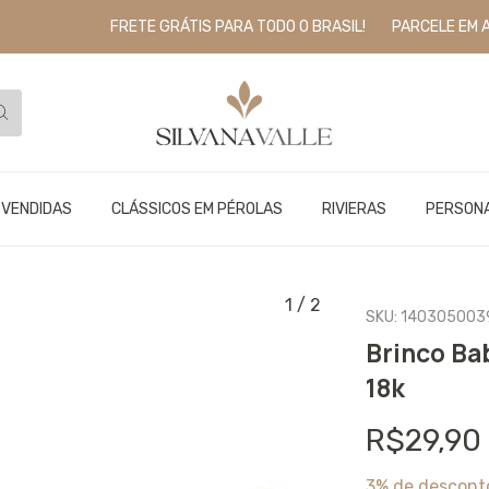
FRETE GRÁTIS PARA TODO O BRASIL!
PARCELE EM ATÉ 6
 VENDIDAS
CLÁSSICOS EM PÉROLAS
RIVIERAS
PERSON
1
/
2
SKU:
140305003
Brinco Ba
18k
R$29,90
3% de descont