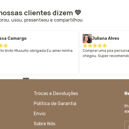
nossas clientes dizem 💛
ou, usou, presenteou e compartilhou
issa Camargo
Juliana Alves
ito lindo Muuuito obrigada Eu amei minha
Comprei uma joia persona
chegou. Super recomendo
Trocas e Devoluções
N
Política de Garantia
In
ex
Envio
Sobre Nós