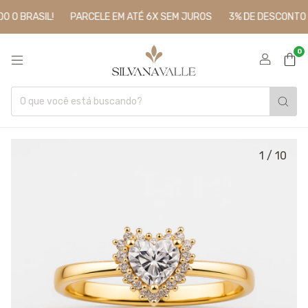
O BRASIL!
PARCELE EM ATÉ 6X SEM JUROS
3% DE DESCONTO P
0
1
/
10