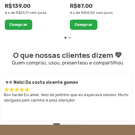
R$139,00
R$87,00
6
x
de
R$23,17
sem juros
6
x
de
R$14,50
sem juros
Comprar
Comprar
O que nossas clientes dizem 💛
Quem comprou, usou, presenteou e compartilhou
Nelzi Da costa vicente gomes
N D
Boa tarde! Eu amei. Veio do jeitinho que eu esperava mesmo. Muito
obrigada pelo carinho e pela atenção!