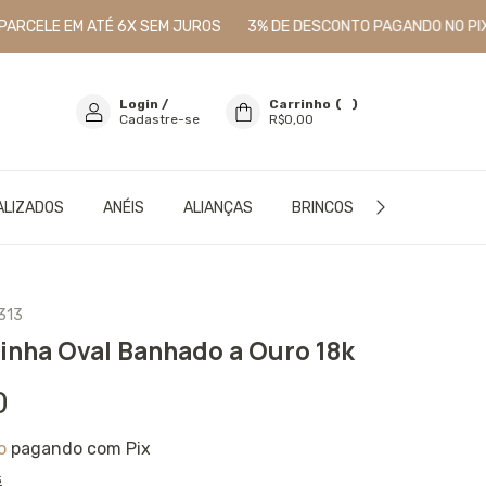
LE EM ATÉ 6X SEM JUROS
3% DE DESCONTO PAGANDO NO PIX
F
Login
/
Carrinho
(
0
)
Cadastre-se
R$0,00
ALIZADOS
ANÉIS
ALIANÇAS
BRINCOS
PULSEIRAS
313
inha Oval Banhado a Ouro 18k
0
o
pagando com Pix
s