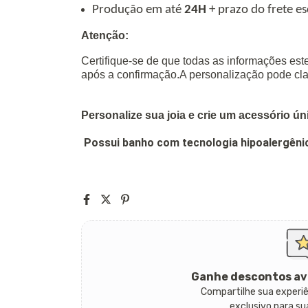
Produ
çã
o em at
é
24H
+ prazo do frete es
Atenção:
Certifique-se de que todas as informações est
após a confirmação.A personalização pode cl
Personalize sua joia e crie um acessório ún
Possui banho com tecnologia hipoalergêni
Ganhe descontos av
Compartilhe sua experi
exclusivo para s