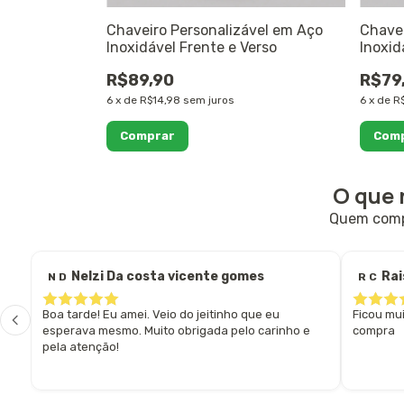
Chaveiro Personalizável em Aço
Chavei
Inoxidável Frente e Verso
Inoxid
R$89,90
R$79
6
x
de
R$14,98
sem juros
6
x
de
R$
O que 
Quem compr
Nelzi Da costa vicente gomes
Ra
N D
R C
Boa tarde! Eu amei. Veio do jeitinho que eu
Ficou mu
esperava mesmo. Muito obrigada pelo carinho e
compra
pela atenção!