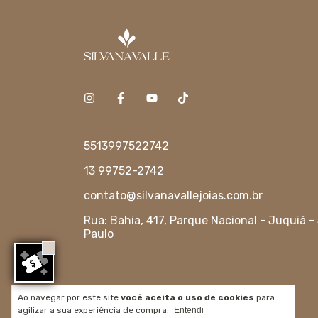
5513997522742
13 99752-2742
contato@silvanavallejoias.com.br
Rua: Bahia, 417, Parque Nacional - Juquiá -
Paulo
Meios de envio
Ao navegar por este site
você aceita o uso de cookies
para
agilizar a sua experiência de compra.
Entendi