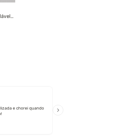
dável
Rosemary Paiva
R P
lizada e chorei quando
Boa tarde. Acabou de chegar. Deus a
!
Depois vou pedir mais.amo os produto
qualidade.