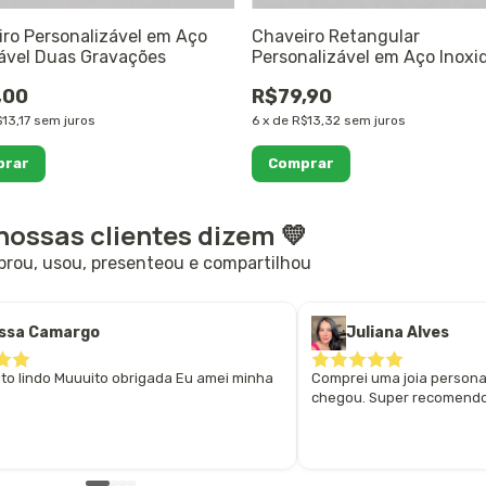
ro Personalizável em Aço
Chaveiro Retangular
ável Duas Gravações
Personalizável em Aço Inoxi
Frente
,00
R$79,90
13,17
sem juros
6
x
de
R$13,32
sem juros
nossas clientes dizem 💛
ou, usou, presenteou e compartilhou
issa Camargo
Juliana Alves
ito lindo Muuuito obrigada Eu amei minha
Comprei uma joia persona
chegou. Super recomendo