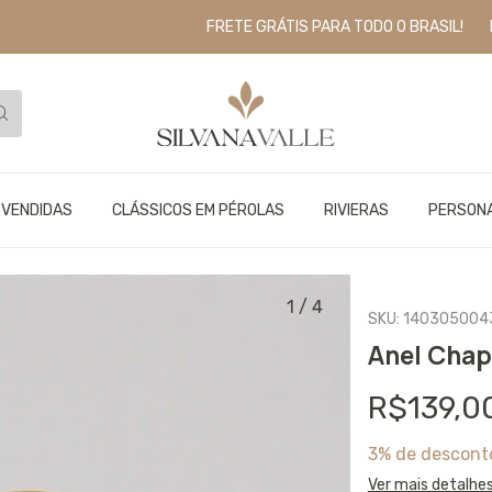
FRETE GRÁTIS PARA TODO O BRASIL!
PARCE
 VENDIDAS
CLÁSSICOS EM PÉROLAS
RIVIERAS
PERSON
1
/
4
SKU:
140305004
Anel Chap
R$139,0
3% de descont
Ver mais detalhe