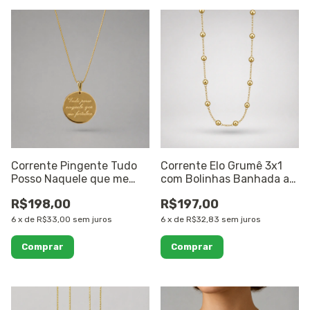
Corrente Pingente Tudo
Corrente Elo Grumê 3x1
Posso Naquele que me
com Bolinhas Banhada a
Fortalece Banhado a Ouro
Ouro 18K
R$198,00
R$197,00
18K
6
x
de
R$33,00
sem juros
6
x
de
R$32,83
sem juros