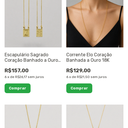
Escapulário Sagrado
Corrente Elo Coração
Coração Banhado a Ouro
Banhada a Ouro 18K
18K
R$157,00
R$129,00
6
x
de
R$26,17
sem juros
6
x
de
R$21,50
sem juros