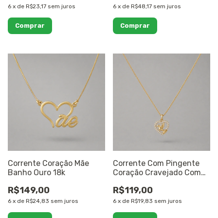
6
x
de
R$23,17
sem juros
6
x
de
R$48,17
sem juros
Corrente Coração Mãe
Corrente Com Pingente
Banho Ouro 18k
Coração Cravejado Com
Espírito Santo Banhado a
R$149,00
R$119,00
Ouro 18k
6
x
de
R$24,83
sem juros
6
x
de
R$19,83
sem juros