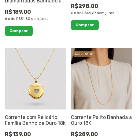
Diamantados Banhado a
R$298,00
Ouro 18K
R$189,00
6
x
de
R$49,67
sem juros
6
x
de
R$31,50
sem juros
Comprar
GRÁTIS
Corrente com Relicário
Corrente Palito Banhada a
Família Banho de Ouro 18k
Ouro 18K
R$139,00
R$289,00