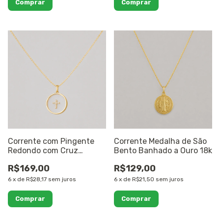
Corrente com Pingente
Corrente Medalha de São
Redondo com Cruz
Bento Banhado a Ouro 18k
Cravejada Banho Ouro 18k
R$169,00
R$129,00
6
x
de
R$28,17
sem juros
6
x
de
R$21,50
sem juros