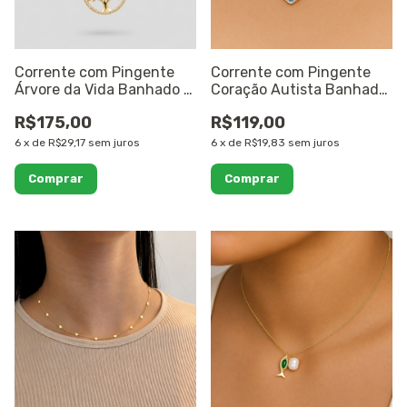
Corrente com Pingente
Corrente com Pingente
Árvore da Vida Banhado a
Coração Autista Banhada
Ouro 18K
a Ouro 18k
R$175,00
R$119,00
6
x
de
R$29,17
sem juros
6
x
de
R$19,83
sem juros