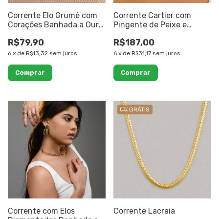
Corrente Elo Grumê com
Corrente Cartier com
Corações Banhada a Ouro
Pingente de Peixe e
18K
Pérola Banhada a Ouro
R$79,90
R$187,00
18K
6
x
de
R$13,32
sem juros
6
x
de
R$31,17
sem juros
GRÁTIS
Corrente com Elos
Corrente Lacraia