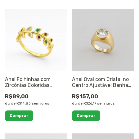
Anel Folhinhas com
Anel Oval com Cristal no
Zircônias Coloridas
Centro Ajustável Banhado
Banhado a Ouro 18K
a Ouro 18K
R$89,00
R$157,00
6
x
de
R$14,83
sem juros
6
x
de
R$26,17
sem juros
Comprar