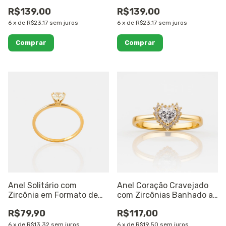
Ouro 18k
R$139,00
R$139,00
6
x
de
R$23,17
sem juros
6
x
de
R$23,17
sem juros
Comprar
Comprar
Anel Solitário com
Anel Coração Cravejado
Zircônia em Formato de
com Zircônias Banhado a
Coração Banhado a Ouro
Ouro 18K
R$79,90
R$117,00
18K
6
x
de
R$13,32
sem juros
6
x
de
R$19,50
sem juros