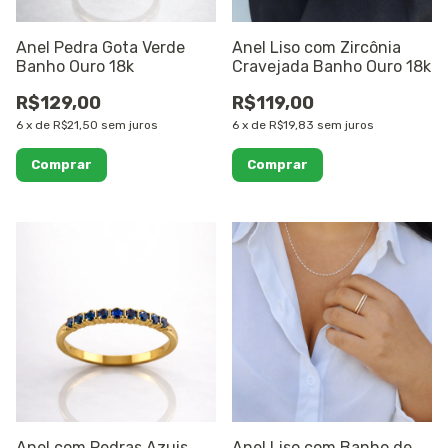
Anel Pedra Gota Verde
Anel Liso com Zircônia
Banho Ouro 18k
Cravejada Banho Ouro 18k
R$129,00
R$119,00
6
x
de
R$21,50
sem juros
6
x
de
R$19,83
sem juros
Comprar
Comprar
Anel com Pedras Azuis
Anel Liso com Banho de