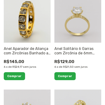
Anel Aparador de Aliança
Anel Solitário 6 Garras
com Zircônias Banhado a
com Zircônia de 6mm
Ouro 18K
Banhado a Ouro 18K
R$145,00
R$129,00
6
x
de
R$24,17
sem juros
6
x
de
R$21,50
sem juros
Comprar
Comprar