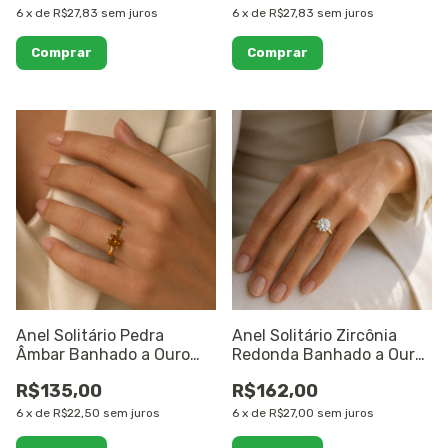
6
x
de
R$27,83
sem juros
6
x
de
R$27,83
sem juros
Comprar
Anel Solitário Pedra
Anel Solitário Zircônia
Âmbar Banhado a Ouro
Redonda Banhado a Ouro
18K
18K
R$135,00
R$162,00
6
x
de
R$22,50
sem juros
6
x
de
R$27,00
sem juros