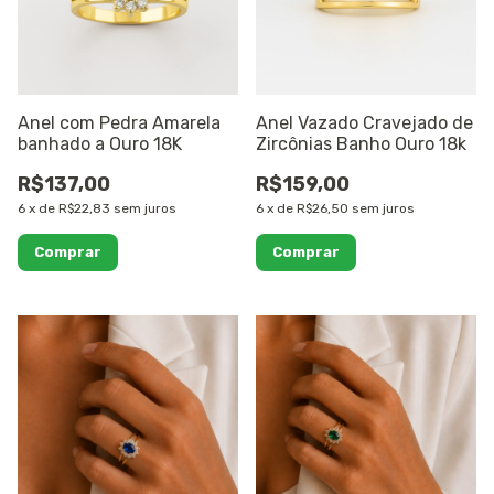
Anel com Pedra Amarela
Anel Vazado Cravejado de
banhado a Ouro 18K
Zircônias Banho Ouro 18k
R$137,00
R$159,00
6
x
de
R$22,83
sem juros
6
x
de
R$26,50
sem juros
Comprar
Comprar