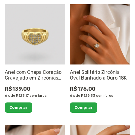
Anel com Chapa Coração
Anel Solitário Zircônia
Cravejado em Zircônias
Oval Banhado a Ouro 18K
Banhado a Ouro 18K
R$139,00
R$176,00
6
x
de
R$23,17
sem juros
6
x
de
R$29,33
sem juros
Comprar
Comprar