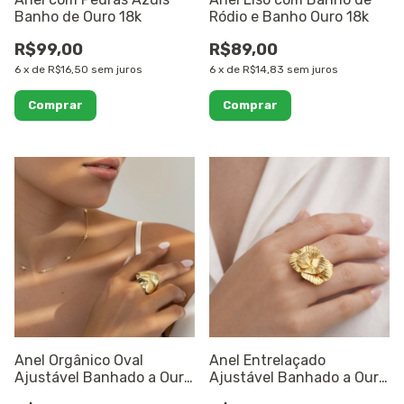
Banho de Ouro 18k
Ródio e Banho Ouro 18k
R$99,00
R$89,00
6
x
de
R$16,50
sem juros
6
x
de
R$14,83
sem juros
Comprar
Comprar
Anel Orgânico Oval
Anel Entrelaçado
Ajustável Banhado a Ouro
Ajustável Banhado a Ouro
18K
18K