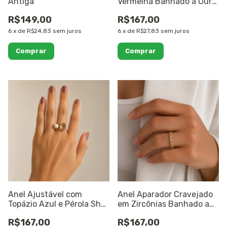
Antiga
Vermelha Banhado a Ouro
18K
R$149,00
R$167,00
6
x
de
R$24,83
sem juros
6
x
de
R$27,83
sem juros
Comprar
Comprar
Anel Ajustável com
Anel Aparador Cravejado
Topázio Azul e Pérola Shell
em Zircônias Banhado a
Banhado a Ouro 18K
Ouro 18K
R$167,00
R$167,00