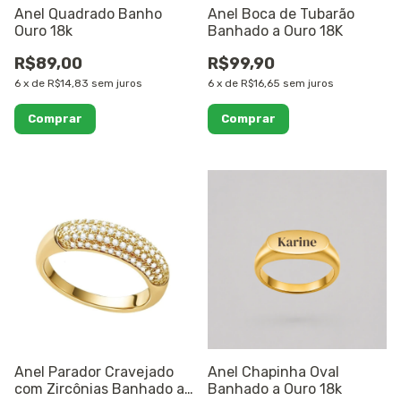
Anel Quadrado Banho
Anel Boca de Tubarão
Ouro 18k
Banhado a Ouro 18K
R$89,00
R$99,90
6
x
de
R$14,83
sem juros
6
x
de
R$16,65
sem juros
Comprar
Comprar
Anel Parador Cravejado
Anel Chapinha Oval
com Zircônias Banhado a
Banhado a Ouro 18k