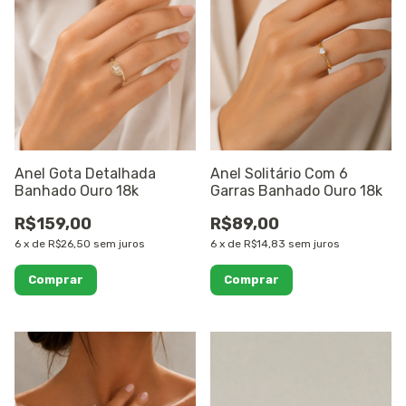
Anel Gota Detalhada
Anel Solitário Com 6
Banhado Ouro 18k
Garras Banhado Ouro 18k
R$159,00
R$89,00
6
x
de
R$26,50
sem juros
6
x
de
R$14,83
sem juros
Comprar
Comprar