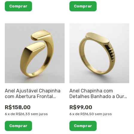
Anel Ajustável Chapinha
Anel Chapinha com
com Abertura Frontal
Detalhes Banhado a Ouro
Banhado a Ouro 18K
18K
R$158,00
R$99,00
6
x
de
R$26,33
sem juros
6
x
de
R$16,50
sem juros
Comprar