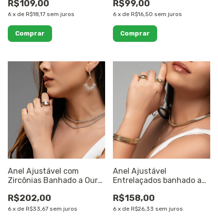
R$109,00
R$99,00
6
x
de
R$18,17
sem juros
6
x
de
R$16,50
sem juros
Anel Ajustável com
Anel Ajustável
Zircônias Banhado a Ouro
Entrelaçados banhado a
18K
Ouro 18K
R$202,00
R$158,00
6
x
de
R$33,67
sem juros
6
x
de
R$26,33
sem juros