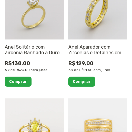
Anel Solitário com
Anel Aparador com
Zircônia Banhado a Ouro
Zircônias e Detalhes em X
18K
Banhado a Ouro 18K
R$138,00
R$129,00
6
x
de
R$23,00
sem juros
6
x
de
R$21,50
sem juros
Comprar
Comprar