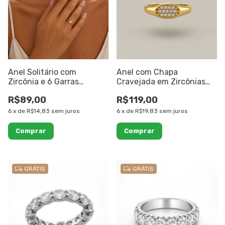
Anel Solitário com
Anel com Chapa
Zircônia e 6 Garras
Cravejada em Zircônias
Banhado a Ouro 18K
Banhado a Ouro 18K
R$89,00
R$119,00
6
x
de
R$14,83
sem juros
6
x
de
R$19,83
sem juros
Comprar
Comprar
GRÁTIS
GRÁTIS